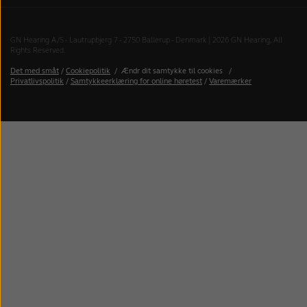
GN Hearing A/S - Lautrupbjerg 7 - 2750 Ballerup - Denmark | 2026 GN Hearing, All
Rights Reserved.
Det med småt
/
Cookiepolitik
/
Ændr dit samtykke til cookies
/
Privatlivspolitik
/
Samtykkeerklæring for online høretest
/
Varemærker