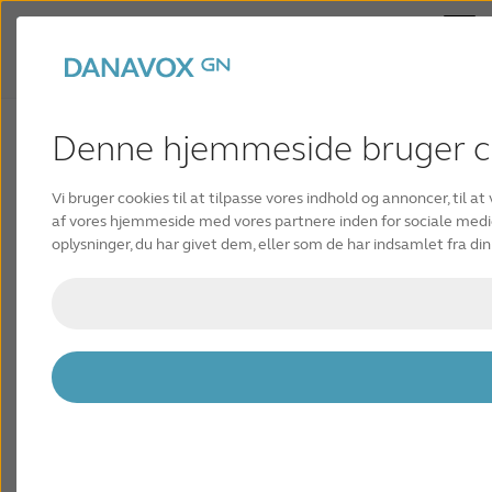
Denne hjemmeside bruger c
Markedsføringstilladelse
Vi bruger cookies til at tilpasse vores indhold og annoncer, til at
af vores hjemmeside med vores partnere inden for sociale med
Fra tid til anden kan vi ønske at kontakte dig med
oplysninger, du har givet dem, eller som de har indsamlet fra din
markedsføringsoplysninger og opdateringer om vores
virksomheder, produkter, tjenester, tilbud, nyheder,
konkurrencer og begivenheder relateret til de
virksomheder, der er anført i produktkategorier og
mærker via digital kommunikation.
Nedenfor kan du læse, hvilke digitale
kommunikationskanaler og placeringer vi bruger.
For mere information om, hvordan vi bruger dine