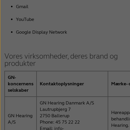
Gmail
YouTube
Google Display Network
Vores virksomheder, deres brand og
produkter
GN-
koncernens
Kontaktoplysninger
Mærke- 
selskaber
GN Hearing Danmark A/S
Lautrupbjerg 7
Høreappar
GN Hearing
2750 Ballerup
behandli
A/S
Phone: 45 75 22 22
Hearing.
Email:
info-