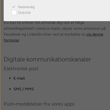
oplysninger, og dine rettigheder i relation til dine
Nødvendig
personlige oplysninger,
se venligst vores privatlivspolitik.
.
Statistik
Du kan til enhver tid afmelde dig ved at følge
afmeldingslinket i vores e-mails, skjule vores annoncer på
Facebook og LinkedIn eller ved at kontakte os
via denne
formular
.
Digitale kommunikationskanaler
Elektronisk post
E-mail
SMS / MMS
Push-meddelelser fra vores apps