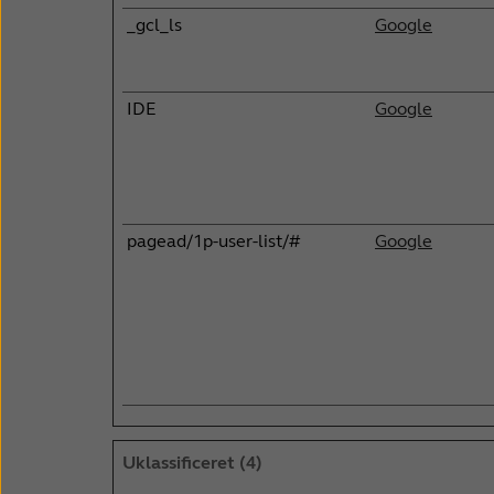
_gcl_ls
Google
IDE
Google
pagead/1p-user-list/#
Google
Uklassificeret (4)