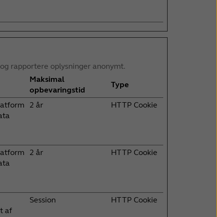
 og rapportere oplysninger anonymt.
Maksimal
Type
opbevaringstid
latform
2 år
HTTP Cookie
ata
latform
2 år
HTTP Cookie
ata
Session
HTTP Cookie
t af