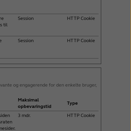
re
Session
HTTP Cookie
 til
e
Session
HTTP Cookie
levante og engagerende for den enkelte bruger,
Maksimal
Type
opbevaringstid
siden
3 mdr.
HTTP Cookie
sraten
esider.