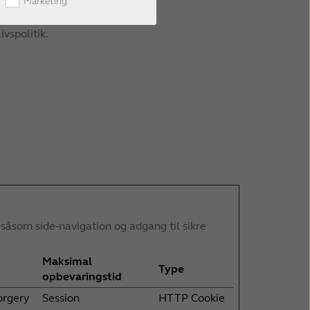
Marketing
vspolitik.
åsom side-navigation og adgang til sikre
Maksimal
Type
opbevaringstid
orgery
Session
HTTP Cookie