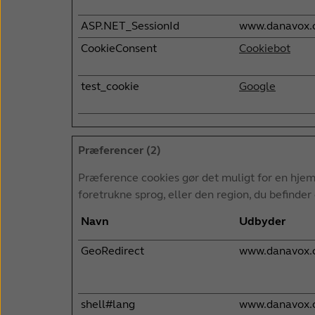
ASP.NET_SessionId
www.danavox.
CookieConsent
Cookiebot
test_cookie
Google
Præferencer (2)
Præference cookies gør det muligt for en hjem
foretrukne sprog, eller den region, du befinder d
Navn
Udbyder
GeoRedirect
www.danavox.
shell#lang
www.danavox.