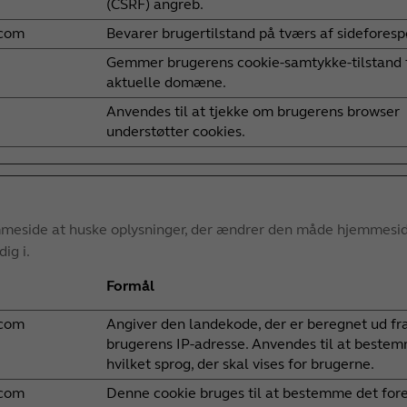
(CSRF) angreb.
com
Bevarer brugertilstand på tværs af sideforesp
Gemmer brugerens cookie-samtykke-tilstand 
aktuelle domæne.
Anvendes til at tjekke om brugerens browser
understøtter cookies.
meside at huske oplysninger, der ændrer den måde hjemmesiden s
ig i.
Formål
com
Angiver den landekode, der er beregnet ud fr
brugerens IP-adresse. Anvendes til at beste
hvilket sprog, der skal vises for brugerne.
com
Denne cookie bruges til at bestemme det for