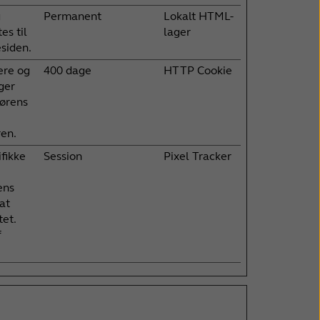
g
Permanent
Lokalt HTML-
es til
lager
siden.
ere og
400 dage
HTTP Cookie
ger
cørens
ren.
fikke
Session
Pixel Tracker
ens
at
tet.
f