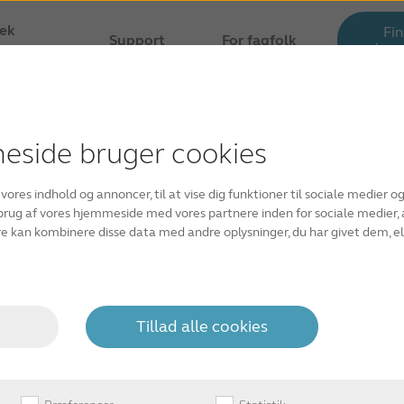
jek
Fi
Support
For fagfolk
høre
ibilitet
cookies på Danavox
side bruger cookies
s til at tilpasse vores indhold og annoncer, til at vise dig fun
 vores indhold og annoncer, til at vise dig funktioner til sociale medier og 
brug af vores hjemmeside med vores partnere inden for sociale
 brug af vores hjemmeside med vores partnere inden for sociale medier
isse data med andre oplysninger, du har givet dem, eller som d
e kan kombinere disse data med andre oplysninger, du har givet dem, el
steder til at gøre en brugers oplevelse mere effektiv.
nhed, hvis de er strengt nødvendige for at sikre leveringen af
ente dit samtykke.
Tillad alle cookies
. Nogle cookies sættes af tredjeparts tjenester, der vises på v