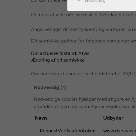
Du kan til enhver tid ændre eller tilbagetrækk
Nødvendig
Få mere at vide om, hvem vi er, hvordan du kan k
Angiv venligst dit samtykke-ID og -dato, når du
Dit samtykke gælder for følgende domæner: 
Din aktuelle tilstand: Afvis.
Ændring af dit samtykke
Cookiedeklarationen er sidst opdateret d. 26/0
Nødvendig (4)
Nødvendige cookies hjælper med at gøre en hj
områder af hjemmesiden. Hjemmesiden kan ikke
Navn
Udbyder
__RequestVerificationToken
www.danavox.