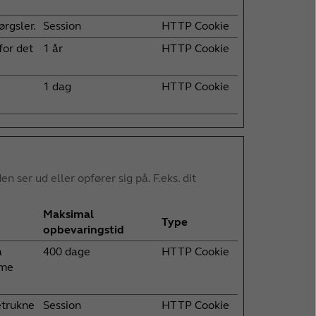
ørgsler.
Session
HTTP Cookie
for det
1 år
HTTP Cookie
1 dag
HTTP Cookie
er ud eller opfører sig på. F.eks. dit
Maksimal
Type
opbevaringstid
a
400 dage
HTTP Cookie
mme
etrukne
Session
HTTP Cookie