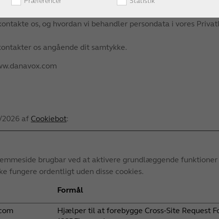
e dit samtykke fra Cookiedeklarationen på vores hjemmeside.
Præferencer
Statistik
ontakte os, og hvordan vi behandler persondata i vores Privatli
 kontakter os angående dit samtykke.
www.danavox.com
7/2026 af
Cookiebot
:
emmeside brugbar ved at aktivere grundlæggende funktioner s
 fungere ordentligt uden disse cookies.
Formål
com
Hjælper til at forebygge Cross-Site Request F