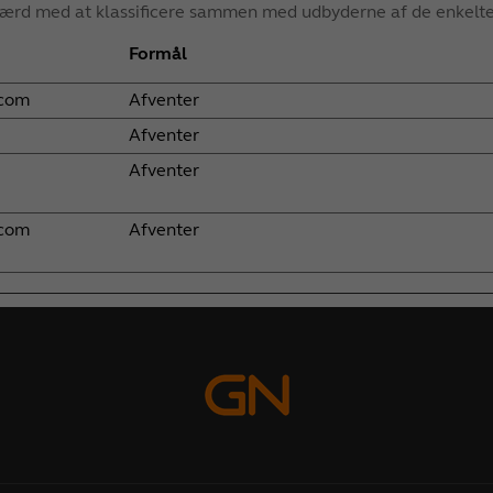
i færd med at klassificere sammen med udbyderne af de enkelte
Formål
com
Afventer
Afventer
Afventer
com
Afventer