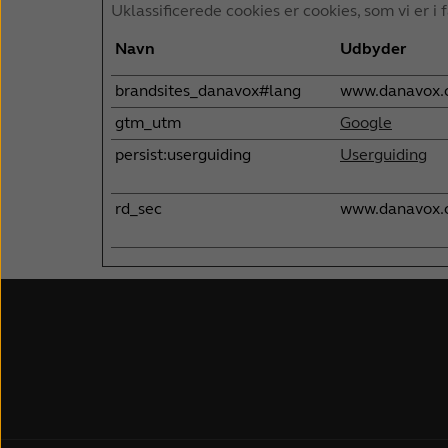
Uklassificerede cookies er cookies, som vi er 
Navn
Udbyder
brandsites_danavox#lang
www.danavox.
gtm_utm
Google
persist:userguiding
Userguiding
rd_sec
www.danavox.