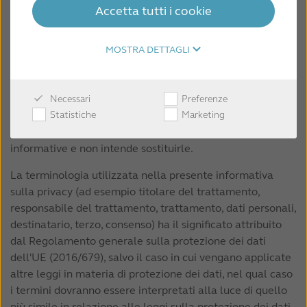
caso di partecipazione a eventi o interazione con GN in
Accetta tutti i cookie
chirurgici del 28 Marzo 2013 e le Linee Guida in merito
relazione alle piattaforme di social media, ecc.
all’utilizzo di nuovi mezzi di diffusione nella pubblicità
sanitaria del 17 Febbraio 2010 del Ministero della
Si ricorda all'utente che potranno essere applicate altre
MOSTRA DETTAGLI
Salute, si informa che tutti i contenuti del sito web sono
informative sulla privacy a determinati servizi o soluzioni
rivolti esclusivamente agli operatori professionali e non
specifici da noi forniti. Invitiamo l'utente a leggere
hanno carattere né natura pubblicitaria.
l'informativa sulla privacy per informazioni sulle soluzioni
Necessari
Preferenze
o i servizi specifici che sta utilizzando. La presente
Statistiche
Marketing
informativa sulla privacy può integrare queste altre
informative e non intende sostituirle.
La terminologia utilizzata nella presente informativa
sulla privacy (ad esempio titolare del trattamento,
responsabile del trattamento, trattamento, dati personali,
destinatario, terzo, consenso) ha il significato attribuito
dal Regolamento generale sulla protezione dei dati
dell'UE (2016/679), salvo il caso in cui vengano applicate
altre leggi in materia di protezione dei dati, nel qual caso
i termini dovranno essere interpretati alla luce di quello
più simile in relazione alle leggi sulla protezione dei dati