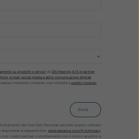
amenti su prodotti e servizi
da
GN Hearing A/S e partner
ms, e-mail, social media e altre comunicazioni digitali
.
qualsiasi momento inviando una richiesta a
questo modulo
.
l Trattamento dei miei Dati Personali secondo quanto indicato
y disponibile al seguente link:
www.danavox.com/it-it/privacy
.
con i nostri partner o direttamente con il centro acustico, e