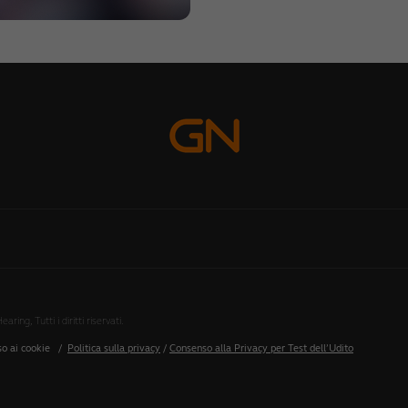
ng, Tutti i diritti riservati.
so ai cookie
/
Politica sulla privacy
/
Consenso alla Privacy per Test dell’Udito