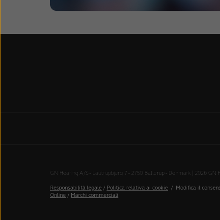
GN Hearing A/S - Lautrupbjerg 7 - 2750 Ballerup - Denmark | 2026 GN Heari
Responsabilità legale
/
Politica relativa ai cookie
/
Modifica il consen
Online
/
Marchi commerciali