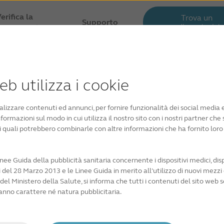
erifica la
Trova un
Supporto
audioprotesist
mpatibilità
b utilizza i cookie
alizzare contenuti ed annunci, per fornire funzionalità dei social media e
formazioni sul modo in cui utilizza il nostro sito con i nostri partner che 
 i quali potrebbero combinarle con altre informazioni che ha fornito lor
e Guida della pubblicità sanitaria concernente i dispositivi medici, disp
i del 28 Marzo 2013 e le Linee Guida in merito all’utilizzo di nuovi mezzi 
esista
del Ministero della Salute, si informa che tutti i contenuti del sito web 
anno carattere né natura pubblicitaria.