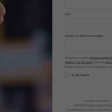
CAP
Questo mi descrive al meglio
Desidero ricevere
notizie e aggiorn
(definiti "Le Società")
tramite
sms/m
Posso revocare il mio consenso in 
Sì, per favore
Ho letto e accetto i
nell’informativa sulla privac
Condivideremo le tue informazioni 