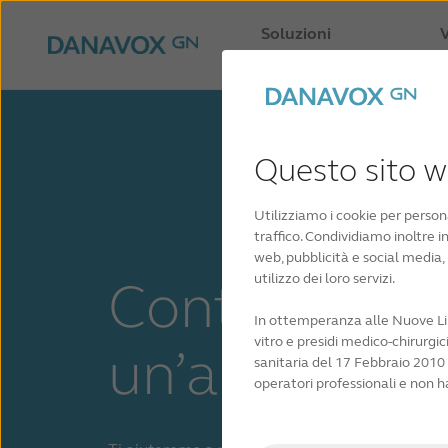
Soluzioni
V
uditive
co
Questo sito we
Utilizziamo i cookie per person
traffico. Condividiamo inoltre in
web, pubblicità e social media,
utilizzo dei loro servizi.
Contatta
In ottemperanza alle Nuove Line
vitro e presidi medico-chirurgic
un’audioprot
sanitaria del 17 Febbraio 2010 
operatori professionali e non h