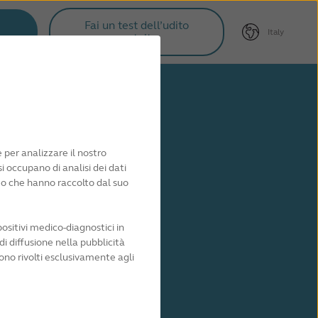
Fai un test dell’udito
Italy
a
gratuito
 per analizzare il nostro
si occupano di analisi dei dati
o o che hanno raccolto dal suo
ositivi medico-diagnostici in
di diffusione nella pubblicità
sono rivolti esclusivamente agli