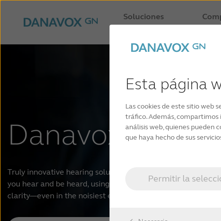
Soluciones
Com
auditivas
compat
Esta página 
Las cookies de este sitio web s
tráfico. Además, compartimos i
Danavox Borea
análisis web, quienes pueden c
que haya hecho de sus servicio
Truly innovative hearing solutions. Danavox Boreal hearing 
Permitir la selecc
you hear and be heard, using cutting-edge technology that 
clarity—even in the noisiest environments.