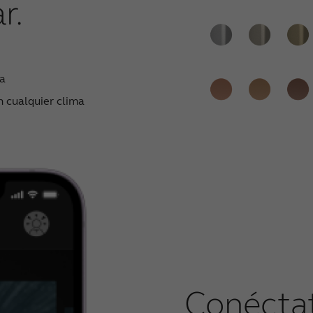
r.
da
n cualquier clima
Conéctat