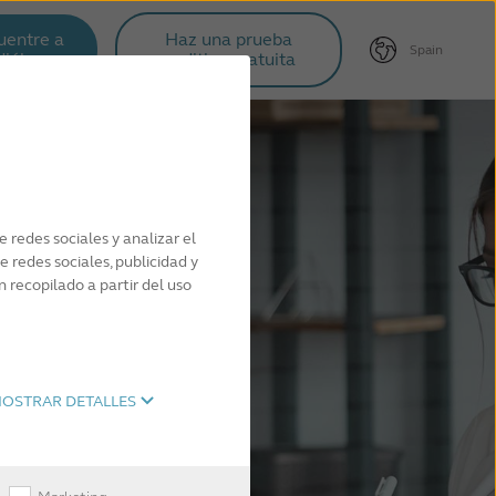
uentre a
Haz una prueba
Spain
diólogo
auditiva gratuita
 redes sociales y analizar el
 redes sociales, publicidad y
recopilado a partir del uso
OSTRAR DETALLES