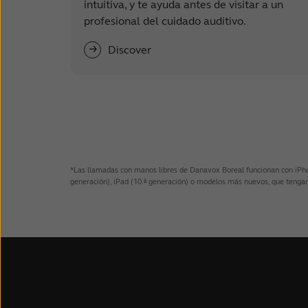
intuitiva, y te ayuda antes de visitar a un
profesional del cuidado auditivo.
Discover
*Las llamadas con manos libres de Danavox Boreal funcionan con iPhone
generación), iPad (10.ª generación) o modelos más nuevos, que tengan