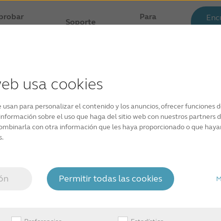
probar
Para
Enc
Soporte
au
ibilidad
profesionales
web usa cookies
e usan para personalizar el contenido y los anuncios, ofrecer funciones de
nformación sobre el uso que haga del sitio web con nuestros partners de
l™
ombinarla con otra información que les haya proporcionado o que hayan 
s.
aids are engineered to help
ión
Permitir todas las cookies
M
delivers greater speech