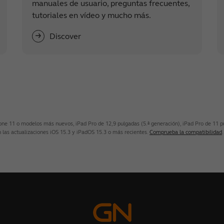
manuales de usuario, preguntas frecuentes,
tutoriales en vídeo y mucho más.
Discover
 11 o modelos más nuevos, iPad Pro de 12,9 pulgadas (5.ª generación), iPad Pro de 11 pulga
 las actualizaciones iOS 15.3 y iPadOS 15.3 o más recientes.
Comprueba la compatibilidad
.