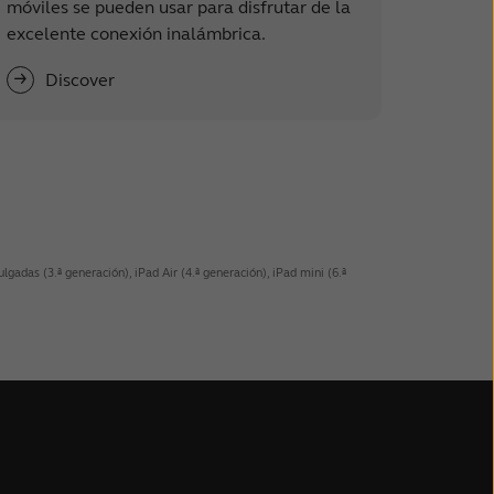
móviles se pueden usar para disfrutar de la
excelente conexión inalámbrica.
Discover
das (3.ª generación), iPad Air (4.ª generación), iPad mini (6.ª